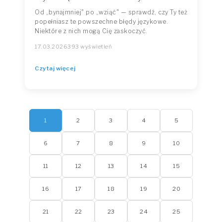
Od „bynajmniej" po „wziąć" — sprawdź, czy Ty też
popełniasz te powszechne błędy językowe.
Niektóre z nich mogą Cię zaskoczyć.
17.03.2026
393 wyświetleń
Czytaj więcej
1
2
3
4
5
6
7
8
9
10
11
12
13
14
15
16
17
18
19
20
21
22
23
24
25