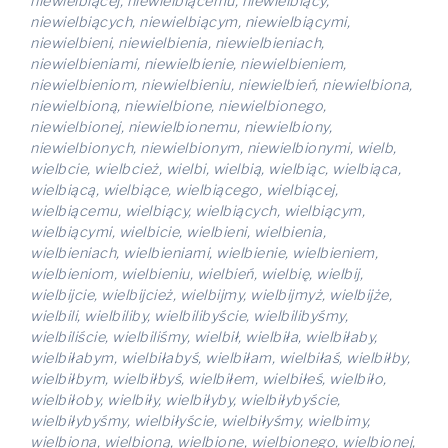
niewielbiącej, niewielbiącemu, niewielbiący,
niewielbiących, niewielbiącym, niewielbiącymi,
niewielbieni, niewielbienia, niewielbieniach,
niewielbieniami, niewielbienie, niewielbieniem,
niewielbieniom, niewielbieniu, niewielbień, niewielbiona,
niewielbioną, niewielbione, niewielbionego,
niewielbionej, niewielbionemu, niewielbiony,
niewielbionych, niewielbionym, niewielbionymi, wielb,
wielbcie, wielbcież, wielbi, wielbią, wielbiąc, wielbiąca,
wielbiącą, wielbiące, wielbiącego, wielbiącej,
wielbiącemu, wielbiący, wielbiących, wielbiącym,
wielbiącymi, wielbicie, wielbieni, wielbienia,
wielbieniach, wielbieniami, wielbienie, wielbieniem,
wielbieniom, wielbieniu, wielbień, wielbię, wielbij,
wielbijcie, wielbijcież, wielbijmy, wielbijmyż, wielbijże,
wielbili, wielbiliby, wielbilibyście, wielbilibyśmy,
wielbiliście, wielbiliśmy, wielbił, wielbiła, wielbiłaby,
wielbiłabym, wielbiłabyś, wielbiłam, wielbiłaś, wielbiłby,
wielbiłbym, wielbiłbyś, wielbiłem, wielbiłeś, wielbiło,
wielbiłoby, wielbiły, wielbiłyby, wielbiłybyście,
wielbiłybyśmy, wielbiłyście, wielbiłyśmy, wielbimy,
wielbiona, wielbioną, wielbione, wielbionego, wielbionej,