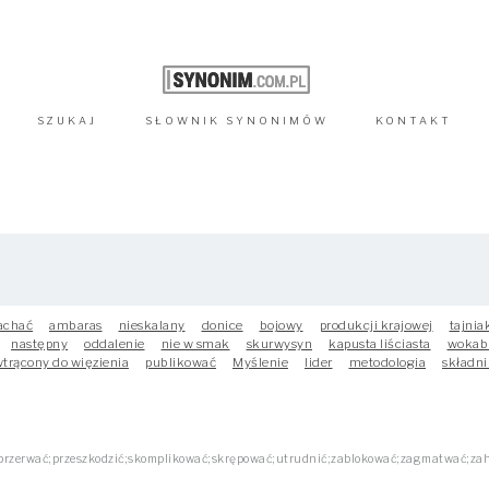
SZUKAJ
SŁOWNIK
SYNONIMÓW
KONTAKT
chać
ambaras
nieskalany
donice
bojowy
produkcji krajowej
tajnia
następny
oddalenie
nie w smak
skurwysyn
kapusta liściasta
wokab
trącony do więzienia
publikować
Myślenie
lider
metodologia
składni
przerwać;przeszkodzić;skomplikować;skrępować;utrudnić;zablokować;zagmatwać;za