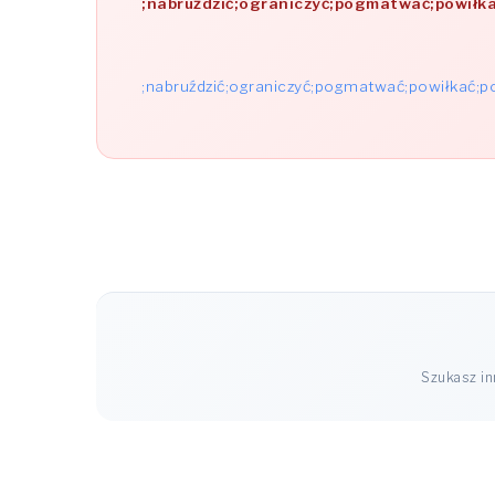
;nabruździć;ograniczyć;pogmatwać;powiłk
;nabruździć;ograniczyć;pogmatwać;powiłkać;
Szukasz i