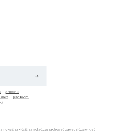
arrow_forward
k
amorek
ularz
plackiem
ki
hamować;zakłócić;zamotać;zaszachować;zawadzić;zawikłać