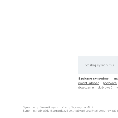
Szukane synonimy:
ma
ewentualność
poczwara
dowożenie
dublować
w
Synonim
Słownik synonimów
Wyrazy na -N
\
\
\
Synonim ;nabruździć;ograniczyć;pogmatwać;powiłkać;powstrzymać;