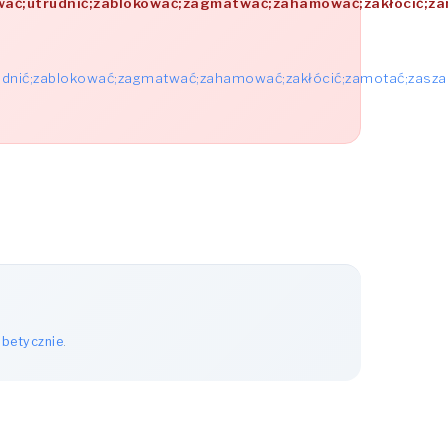
ować;utrudnić;zablokować;zagmatwać;zahamować;zakłócić;z
rudnić;zablokować;zagmatwać;zahamować;zakłócić;zamotać;zasza
abetycznie
.