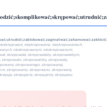
kodzić;skomplikować;skrępować;utrudnić;
ować;utrudnić;zablokować;zagmatwać;zahamować;zakłócić
ieskrepowani, nieskrepowania, nieskrepowaniach,
owanych, nieskrepowanym, nieskrepowanymi,
ował, skrepowała, skrepowałaby, skrepowałabym,
 skrepowało, skrepowałoby, skrepowały,
repowane, skrepowanego, skrepowanej,
om, skrepowaniu, skrepowano, skrepowany,
epuje, skrepujecie, skrepujemy, skrepujesz,