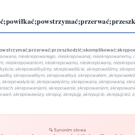
ć;powiłkać;powstrzymać;przerwać;przesz
powstrzymać;przerwać;przeszkodzić;skomplikować;skręp
powane, nieskrepowanego, nieskrepowanej, nieskrepowanemu, n
em, nieskrepowaniom, nieskrepowaniu, nieskrepowany, nieskrep
ibyście, skrepowalibyśmy, skrepowaliście, skrepowaliśmy, skrep
wałby, skrepowałbym, skrepowałbyś, skrepowałem, skrepowałeś,
, skrepowałyście, skrepowałyśmy, skrepowana, skrepowaną, sk
niach, skrepowaniami, skrepowanie, skrepowaniem, skrepowani
, skrepowawszy, skrepuj, skrepują, skrepujcie, skrepujcież, skr
Synonim słowa