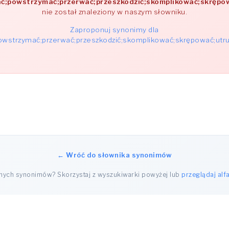
ać;powstrzymać;przerwać;przeszkodzić;skomplikować;skręp
nie został znaleziony w naszym słowniku.
Zaproponuj synonimy dla
powstrzymać;przerwać;przeszkodzić;skomplikować;skrępować;ut
← Wróć do słownika synonimów
nnych synonimów? Skorzystaj z wyszukiwarki powyżej lub
przeglądaj alf