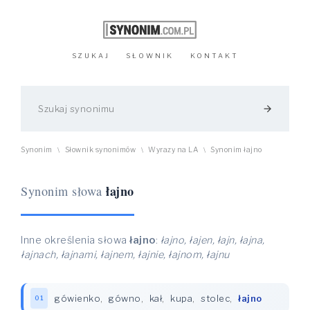
SZUKAJ
SŁOWNIK
KONTAKT
arrow_forward
Synonim
Słownik synonimów
Wyrazy na LA
Synonim łajno
\
\
\
łajno
Synonim słowa
Inne określenia słowa
łajno
:
łajno, łajen, łajn, łajna,
łajnach, łajnami, łajnem, łajnie, łajnom, łajnu
gówienko
,
gówno
,
kał
,
kupa
,
stolec
,
łajno
01