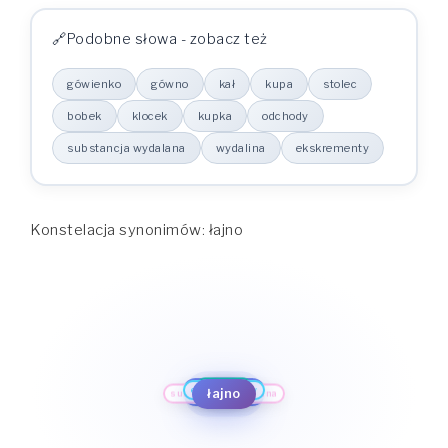
Podobne słowa - zobacz też
gówienko
gówno
kał
kupa
stolec
bobek
klocek
kupka
odchody
substancja wydalana
wydalina
ekskrementy
Konstelacja synonimów: łajno
kał
kupa
ekskrementy
gówno
gówienko
stolec
wydalina
bobek
łajno
substancja wydalana
klocek
odchody
kupka