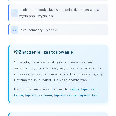
bobek
,
klocek
,
kupka
,
odchody
,
substancja
02
wydalana
,
wydalina
ekskrementy
,
placek
03
Znaczenie i zastosowanie
Słowo
łajno
posiada 14 synonimów w naszym
słowniku. Synonimy to wyrazy bliskoznaczne, które
możesz użyć zamiennie w różnych kontekstach, aby
urozmaicić swój tekst i uniknąć powtórzeń.
Najpopularniejsze zamienniki to:
łajno, łajen, łajn,
łajna, łajnach, łajnami, łajnem, łajnie, łajnom, łajnu
.