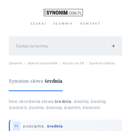
SZUKAJ
SŁOWNIK
KONTAKT
arrow_forward
Synonim
Słownik synonimów
Wyrazy na SR
Synonim średnia
\
\
\
średnia
Synonim słowa
Inne określenia słowa
średnia
:
średnia, średnią,
średnich, średnie, średniej, średnim, średnimi
przeciętna
,
średnia
01