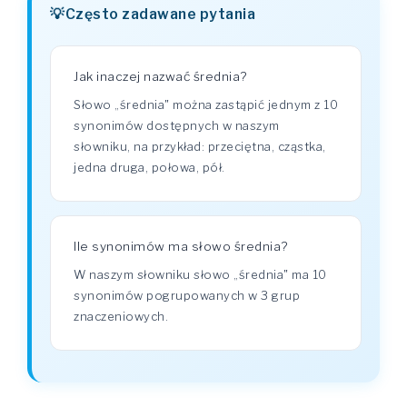
Często zadawane pytania
Jak inaczej nazwać średnia?
Słowo „średnia" można zastąpić jednym z 10
synonimów dostępnych w naszym
słowniku, na przykład: przeciętna, cząstka,
jedna druga, połowa, pół.
Ile synonimów ma słowo średnia?
W naszym słowniku słowo „średnia" ma 10
synonimów pogrupowanych w 3 grup
znaczeniowych.