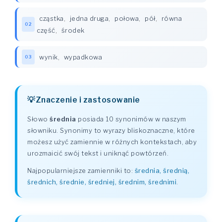
cząstka
,
jedna druga
,
połowa
,
pół
,
równa
02
część
,
środek
wynik
,
wypadkowa
03
Znaczenie i zastosowanie
Słowo
średnia
posiada 10 synonimów w naszym
słowniku. Synonimy to wyrazy bliskoznaczne, które
możesz użyć zamiennie w różnych kontekstach, aby
urozmaicić swój tekst i uniknąć powtórzeń.
Najpopularniejsze zamienniki to:
średnia, średnią,
średnich, średnie, średniej, średnim, średnimi
.