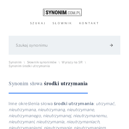
SZUKAJ
SŁOWNIK
KONTAKT
arrow_forward
Synonim
Słownik synonimów
Wyrazy na SR
\
\
\
Synonim środki utrzymania
środki utrzymania
Synonim słowa
Inne określenia słowa
środki utrzymania
:
utrzymać,
nieutrzymana, nieutrzymaną, nieutrzymane,
nieutrzymanego, nieutrzymanej, nieutrzymanemu,
nieutrzymani, nieutrzymania, nieutrzymaniach,
nieutrzymaniami, nieutrzymanie, nieutrzymaniem,