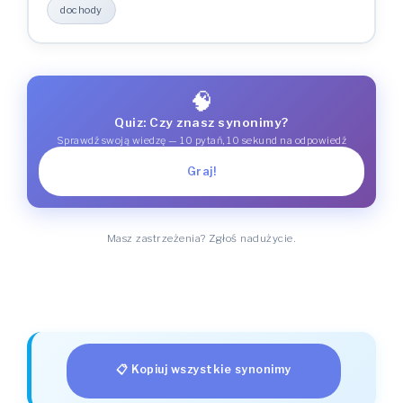
dochody
🧠
Quiz: Czy znasz synonimy?
Sprawdź swoją wiedzę — 10 pytań, 10 sekund na odpowiedź
Graj!
Masz zastrzeżenia? Zgłoś nadużycie.
📋 Kopiuj wszystkie synonimy