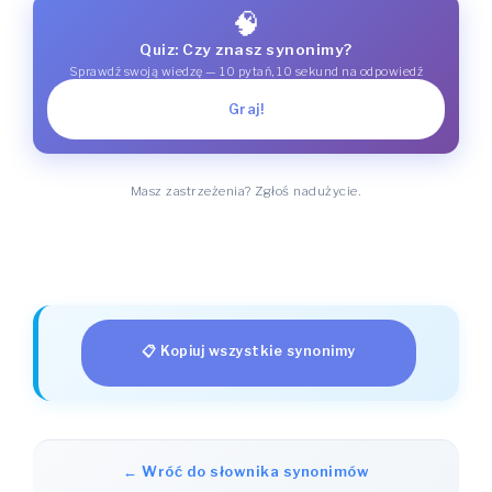
🧠
Quiz: Czy znasz synonimy?
Sprawdź swoją wiedzę — 10 pytań, 10 sekund na odpowiedź
Graj!
Masz zastrzeżenia? Zgłoś nadużycie.
📋 Kopiuj wszystkie synonimy
← Wróć do słownika synonimów