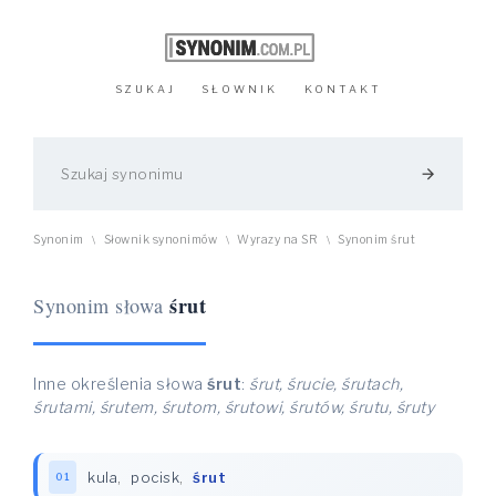
SZUKAJ
SŁOWNIK
KONTAKT
arrow_forward
Synonim
Słownik synonimów
Wyrazy na SR
Synonim śrut
\
\
\
śrut
Synonim słowa
Inne określenia słowa
śrut
:
śrut, śrucie, śrutach,
śrutami, śrutem, śrutom, śrutowi, śrutów, śrutu, śruty
kula
,
pocisk
,
śrut
01