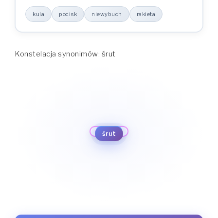
kula
pocisk
niewybuch
rakieta
Konstelacja synonimów: śrut
rakieta
niewybuch
pocisk
kula
śrut