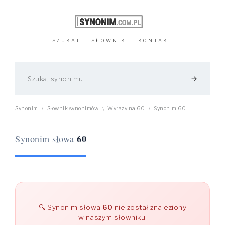
SZUKAJ
SŁOWNIK
KONTAKT
arrow_forward
Synonim
Słownik synonimów
Wyrazy na 60
Synonim 60
\
\
\
60
Synonim słowa
Synonim słowa
60
nie został znaleziony
w naszym słowniku.