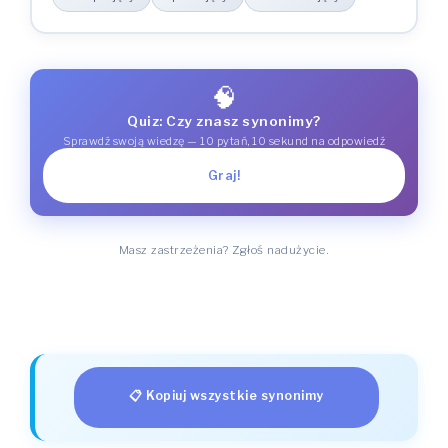
akceptującyem
akceptującyami
Narzędnik (z kim? z czym?)
akceptującyie
akceptującyach
Miejscownik (o kim? o czym?)
akceptującyie
akceptującyy
Wołacz (o!)
🧠
Quiz: Czy znasz synonimy?
Sprawdź swoją wiedzę — 10 pytań, 10 sekund na odpowiedź
Graj!
Masz zastrzeżenia? Zgłoś nadużycie.
📋 Kopiuj wszystkie synonimy