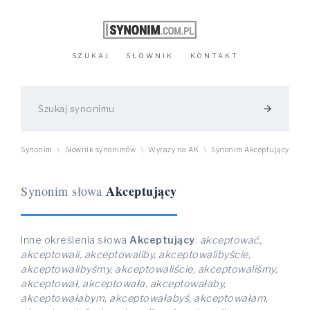
SZUKAJ
SŁOWNIK
KONTAKT
arrow_forward
Synonim
Słownik synonimów
Wyrazy na AK
Synonim Akceptujący
\
\
\
Akceptujący
Synonim słowa
Inne określenia słowa
Akceptujący
:
akceptować,
akceptowali, akceptowaliby, akceptowalibyście,
akceptowalibyśmy, akceptowaliście, akceptowaliśmy,
akceptował, akceptowała, akceptowałaby,
akceptowałabym, akceptowałabyś, akceptowałam,