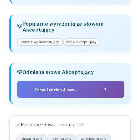
Popularne wyrażenia ze słowem
Akceptujący
prawdziwy akceptujący
wielki akceptujący
Odmiana słowa Akceptujący
Pokaż tabelę odmiany
▼
PRZYPADEK
LICZBA
LICZBA MNOGA
POJEDYNCZA
akceptujący
akceptującyy
Mianownik (kto? co?)
akceptującyu
akceptującyów
Dopełniacz (kogo? czego?)
Podobne słowa - zobacz też
akceptującyowi
akceptującyom
Celownik (komu? czemu?)
akceptujący
akceptującyy
Biernik (kogo? co?)
akceptujący
aprobujący
zatwierdzający