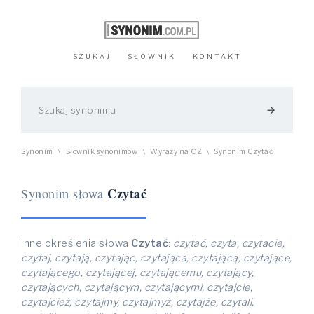
SZUKAJ
SŁOWNIK
KONTAKT
arrow_forward
Synonim
Słownik synonimów
Wyrazy na CZ
Synonim Czytać
\
\
\
Czytać
Synonim słowa
Inne określenia słowa
Czytać
:
czytać, czyta, czytacie,
czytaj, czytają, czytając, czytająca, czytającą, czytające,
czytającego, czytającej, czytającemu, czytający,
czytających, czytającym, czytającymi, czytajcie,
czytajcież, czytajmy, czytajmyż, czytajże, czytali,