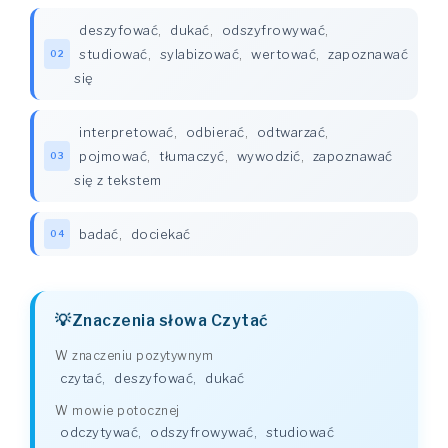
deszyfować
,
dukać
,
odszyfrowywać
,
studiować
,
sylabizować
,
wertować
,
zapoznawać
02
się
interpretować
,
odbierać
,
odtwarzać
,
pojmować
,
tłumaczyć
,
wywodzić
,
zapoznawać
03
się z tekstem
badać
,
dociekać
04
Znaczenia słowa Czytać
W znaczeniu pozytywnym
czytać
,
deszyfować
,
dukać
W mowie potocznej
odczytywać
,
odszyfrowywać
,
studiować