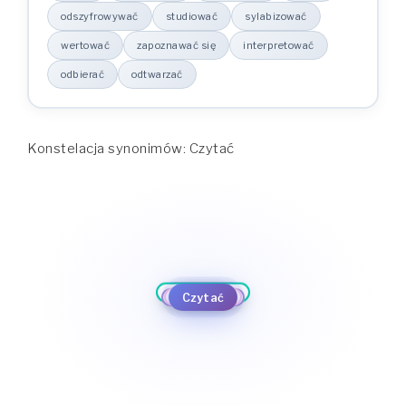
odszyfrowywać
studiować
sylabizować
wertować
zapoznawać się
interpretować
odbierać
odtwarzać
Konstelacja synonimów: Czytać
deszyfować
odczytywać
odtwarzać
czytać
dukać
odbierać
odszyfrowywać
interpretować
Czytać
studiować
zapoznawać się
sylabizować
wertować