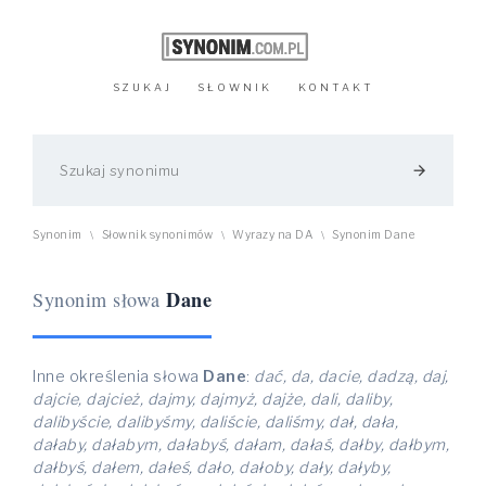
SZUKAJ
SŁOWNIK
KONTAKT
arrow_forward
Synonim
Słownik synonimów
Wyrazy na DA
Synonim Dane
\
\
\
Dane
Synonim słowa
Inne określenia słowa
Dane
:
dać, da, dacie, dadzą, daj,
dajcie, dajcież, dajmy, dajmyż, dajże, dali, daliby,
dalibyście, dalibyśmy, daliście, daliśmy, dał, dała,
dałaby, dałabym, dałabyś, dałam, dałaś, dałby, dałbym,
dałbyś, dałem, dałeś, dało, dałoby, dały, dałyby,