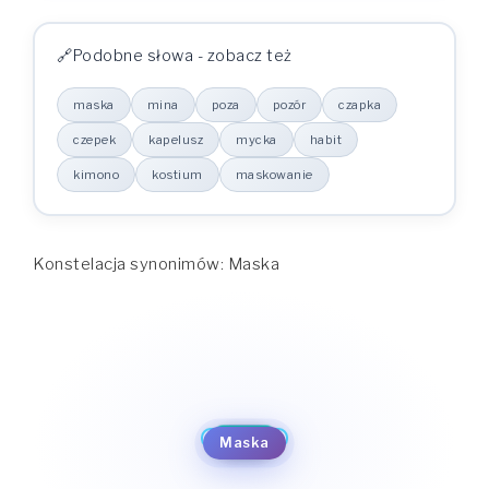
Podobne słowa - zobacz też
maska
mina
poza
pozór
czapka
czepek
kapelusz
mycka
habit
kimono
kostium
maskowanie
Konstelacja synonimów: Maska
poza
maskowanie
mina
pozór
maska
kostium
czapka
kimono
Maska
czepek
habit
kapelusz
mycka