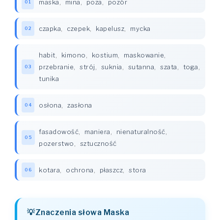
maska
,
mina
,
poza
,
pozór
01
czapka
,
czepek
,
kapelusz
,
mycka
02
habit
,
kimono
,
kostium
,
maskowanie
,
przebranie
,
strój
,
suknia
,
sutanna
,
szata
,
toga
,
03
tunika
osłona
,
zasłona
04
fasadowość
,
maniera
,
nienaturalność
,
05
pozerstwo
,
sztuczność
kotara
,
ochrona
,
płaszcz
,
stora
06
Znaczenia słowa Maska