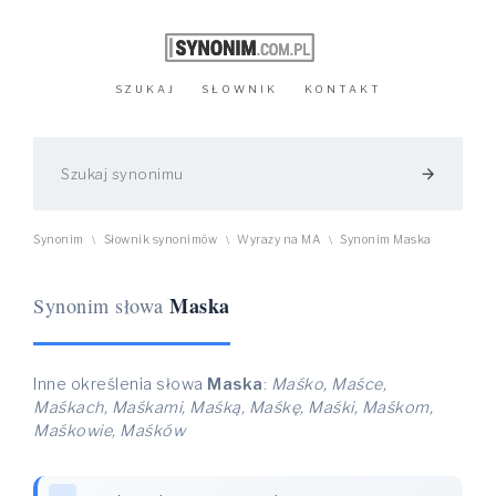
SZUKAJ
SŁOWNIK
KONTAKT
arrow_forward
Synonim
Słownik synonimów
Wyrazy na MA
Synonim Maska
\
\
\
Maska
Synonim słowa
Inne określenia słowa
Maska
:
Maśko, Maśce,
Maśkach, Maśkami, Maśką, Maśkę, Maśki, Maśkom,
Maśkowie, Maśków