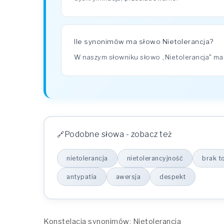
Ile synonimów ma słowo Nietolerancja?
W naszym słowniku słowo „Nietolerancja" m
Podobne słowa - zobacz też
nietolerancja
nietolerancyjność
brak to
antypatia
awersja
despekt
Konstelacja synonimów: Nietolerancja