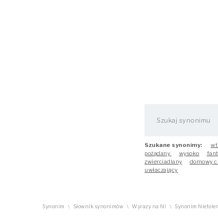
Szukane synonimy:
wt
pożądany
wysoko
fant
zwierciadlany
domowy c
uwłaczający
Synonim
Słownik synonimów
Wyrazy na NI
Synonim Nietole
\
\
\