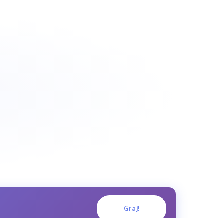
Graj!