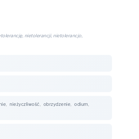
tolerancję, nietolerancji, nietolerancjo,
nie
,
nieżyczliwość
,
obrzydzenie
,
odium
,