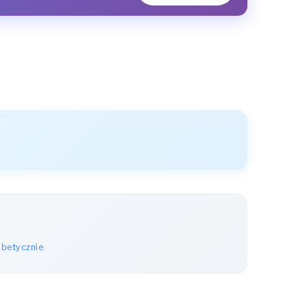
abetycznie
.