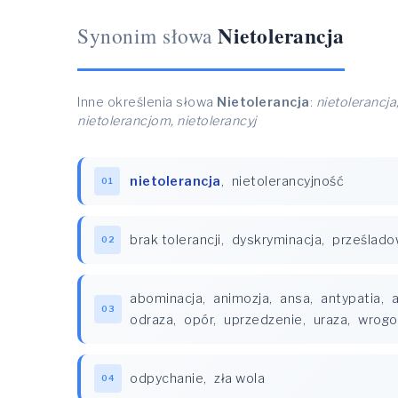
Nietolerancja
Synonim słowa
Inne określenia słowa
Nietolerancja
:
nietolerancja,
nietolerancjom, nietolerancyj
nietolerancja
,
nietolerancyjność
01
brak tolerancji
,
dyskryminacja
,
prześlado
02
abominacja
,
animozja
,
ansa
,
antypatia
,
03
odraza
,
opór
,
uprzedzenie
,
uraza
,
wrogo
odpychanie
,
zła wola
04