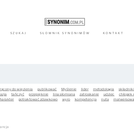
SZUKAJ
SŁOWNIK
SYNONIMÓW
KONTAKT
rącony do więzienia
publikować
Myślenie
lider
metodologia
składnik
azja
tańczyć
przepięknie
lina słomiana
zatroskanie
udziec
chłopek 
harakter
potraktować zdawkowo
wyro
kompetencja
nuta
malwersow
rancja