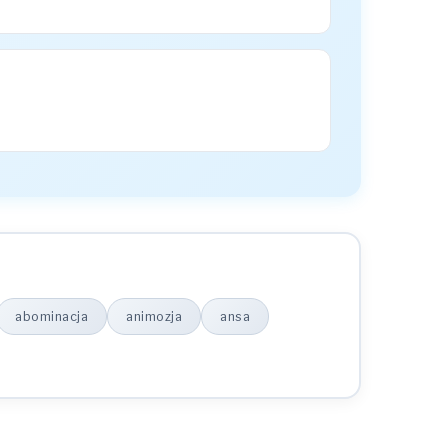
abominacja
animozja
ansa