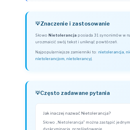
Znaczenie i zastosowanie
Słowo
Nietolerancja
posiada 31 synonimów w na
urozmaicić swój tekst i uniknąć powtórzeń.
Najpopularniejsze zamienniki to:
nietolerancja, ni
nietolerancjom, nietolerancyj
.
Często zadawane pytania
Jak inaczej nazwać Nietolerancja?
Słowo „Nietolerancja" można zastąpić jednym 
dyskryminacja, prześladowanie.