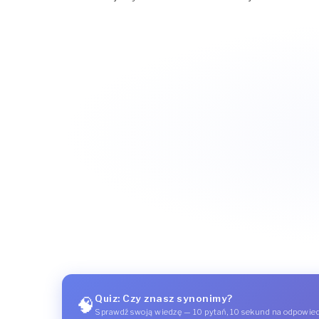
Quiz: Czy znasz synonimy?
🧠
Sprawdź swoją wiedzę — 10 pytań, 10 sekund na odpowie