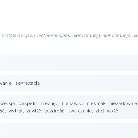
 nietolerancjach, nietolerancjami, nietolerancją, nietolerancje, nie
wanie
,
segregacja
awersja
,
despekt
,
niechęć
,
nienawiść
,
niesmak
,
niezadowole
ść
,
wstręt
,
zawiść
,
zazdrość
,
zwalczanie
,
złośliwość