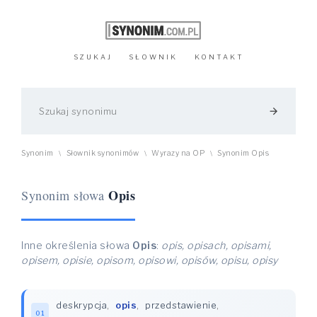
SZUKAJ
SŁOWNIK
KONTAKT
arrow_forward
Synonim
Słownik synonimów
Wyrazy na OP
Synonim Opis
\
\
\
Opis
Synonim słowa
Inne określenia słowa
Opis
:
opis, opisach, opisami,
opisem, opisie, opisom, opisowi, opisów, opisu, opisy
deskrypcja
,
opis
,
przedstawienie
,
01