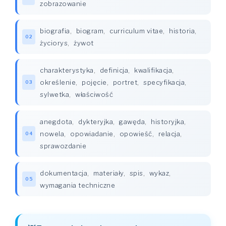
zobrazowanie
biografia
,
biogram
,
curriculum vitae
,
historia
,
02
życiorys
,
żywot
charakterystyka
,
definicja
,
kwalifikacja
,
określenie
,
pojęcie
,
portret
,
specyfikacja
,
03
sylwetka
,
właściwość
anegdota
,
dykteryjka
,
gawęda
,
historyjka
,
nowela
,
opowiadanie
,
opowieść
,
relacja
,
04
sprawozdanie
dokumentacja
,
materiały
,
spis
,
wykaz
,
05
wymagania techniczne