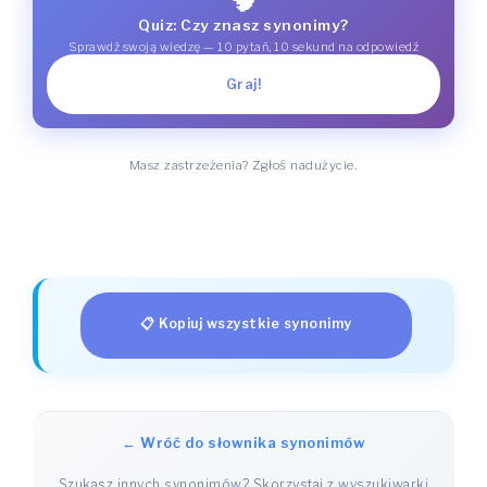
Quiz: Czy znasz synonimy?
Sprawdź swoją wiedzę — 10 pytań, 10 sekund na odpowiedź
Graj!
Masz zastrzeżenia? Zgłoś nadużycie.
📋 Kopiuj wszystkie synonimy
← Wróć do słownika synonimów
Szukasz innych synonimów? Skorzystaj z wyszukiwarki