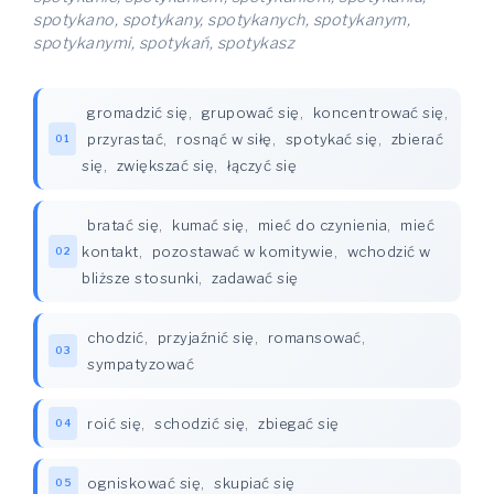
spotykano, spotykany, spotykanych, spotykanym,
spotykanymi, spotykań, spotykasz
gromadzić się
,
grupować się
,
koncentrować się
,
przyrastać
,
rosnąć w siłę
,
spotykać się
,
zbierać
01
się
,
zwiększać się
,
łączyć się
bratać się
,
kumać się
,
mieć do czynienia
,
mieć
kontakt
,
pozostawać w komitywie
,
wchodzić w
02
bliższe stosunki
,
zadawać się
chodzić
,
przyjaźnić się
,
romansować
,
03
sympatyzować
roić się
,
schodzić się
,
zbiegać się
04
ogniskować się
,
skupiać się
05