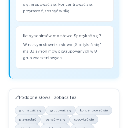
się, grupować się, koncentrować się,
przyrastać, rosnąć w siłę.
Ile synonimów ma słowo Spotykać się?
W naszym słowniku słowo „Spotykać się"
ma 33 synonimów pogrupowanych w 8
grup znaczeniowych.
Podobne słowa - zobacz też
gromadzić się
grupować się
koncentrować się
przyrastać
rosnąć w siłę
spotykać się