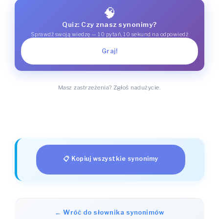
🧠
Quiz: Czy znasz synonimy?
Sprawdź swoją wiedzę — 10 pytań, 10 sekund na odpowiedź
Graj!
Masz zastrzeżenia? Zgłoś nadużycie.
📋 Kopiuj wszystkie synonimy
← Wróć do słownika synonimów