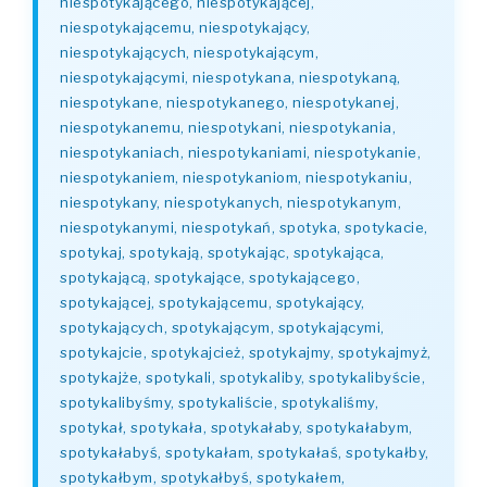
niespotykającego, niespotykającej,
niespotykającemu, niespotykający,
niespotykających, niespotykającym,
niespotykającymi, niespotykana, niespotykaną,
niespotykane, niespotykanego, niespotykanej,
niespotykanemu, niespotykani, niespotykania,
niespotykaniach, niespotykaniami, niespotykanie,
niespotykaniem, niespotykaniom, niespotykaniu,
niespotykany, niespotykanych, niespotykanym,
niespotykanymi, niespotykań, spotyka, spotykacie,
spotykaj, spotykają, spotykając, spotykająca,
spotykającą, spotykające, spotykającego,
spotykającej, spotykającemu, spotykający,
spotykających, spotykającym, spotykającymi,
spotykajcie, spotykajcież, spotykajmy, spotykajmyż,
spotykajże, spotykali, spotykaliby, spotykalibyście,
spotykalibyśmy, spotykaliście, spotykaliśmy,
spotykał, spotykała, spotykałaby, spotykałabym,
spotykałabyś, spotykałam, spotykałaś, spotykałby,
spotykałbym, spotykałbyś, spotykałem,