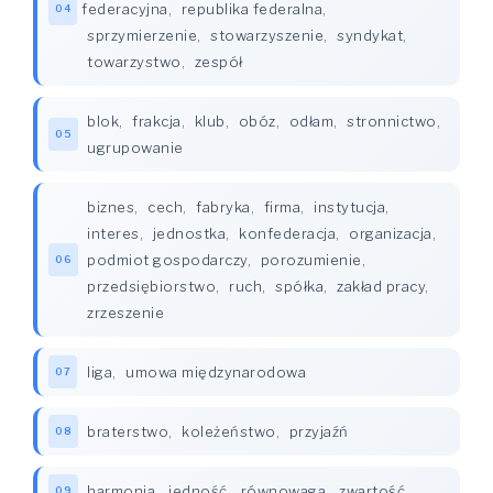
federacyjna
,
republika federalna
,
04
sprzymierzenie
,
stowarzyszenie
,
syndykat
,
towarzystwo
,
zespół
blok
,
frakcja
,
klub
,
obóz
,
odłam
,
stronnictwo
,
05
ugrupowanie
biznes
,
cech
,
fabryka
,
firma
,
instytucja
,
interes
,
jednostka
,
konfederacja
,
organizacja
,
podmiot gospodarczy
,
porozumienie
,
06
przedsiębiorstwo
,
ruch
,
spółka
,
zakład pracy
,
zrzeszenie
liga
,
umowa międzynarodowa
07
braterstwo
,
koleżeństwo
,
przyjaźń
08
harmonia
,
jedność
,
równowaga
,
zwartość
09