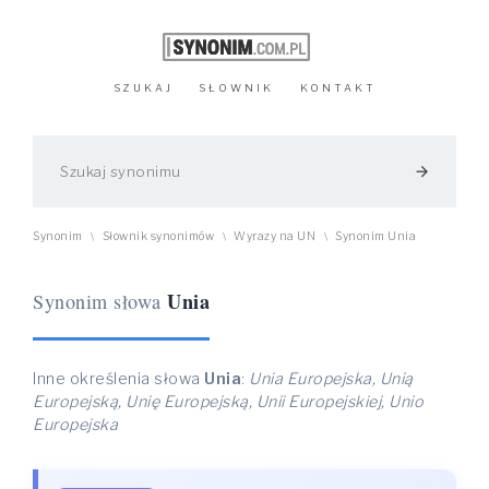
SZUKAJ
SŁOWNIK
KONTAKT
arrow_forward
Synonim
Słownik synonimów
Wyrazy na UN
Synonim Unia
\
\
\
Unia
Synonim słowa
Inne określenia słowa
Unia
:
Unia Europejska, Unią
Europejską, Unię Europejską, Unii Europejskiej, Unio
Europejska