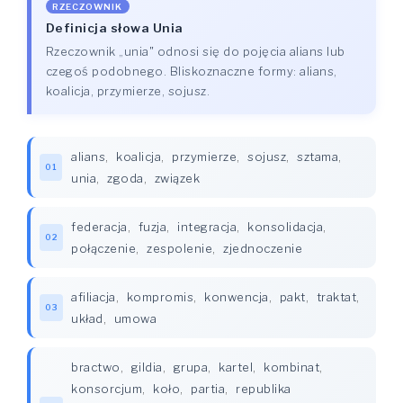
RZECZOWNIK
Definicja słowa Unia
Rzeczownik „unia" odnosi się do pojęcia alians lub
czegoś podobnego. Bliskoznaczne formy: alians,
koalicja, przymierze, sojusz.
alians
,
koalicja
,
przymierze
,
sojusz
,
sztama
,
01
unia
,
zgoda
,
związek
federacja
,
fuzja
,
integracja
,
konsolidacja
,
02
połączenie
,
zespolenie
,
zjednoczenie
afiliacja
,
kompromis
,
konwencja
,
pakt
,
traktat
,
03
układ
,
umowa
bractwo
,
gildia
,
grupa
,
kartel
,
kombinat
,
konsorcjum
,
koło
,
partia
,
republika