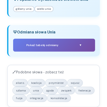
główny unia
wielki unia
Odmiana słowa Unia
Pokaż tabelę odmiany
▼
PRZYPADEK
LICZBA POJEDYNCZA
LICZBA MNOGA
unia
uniy
Mianownik (kto? co?)
uniy
unia
Dopełniacz (kogo? czego?)
Podobne słowa - zobacz też
uniie
uniom
Celownik (komu? czemu?)
unię
uniy
Biernik (kogo? co?)
alians
koalicja
przymierze
sojusz
unią
uniami
Narzędnik (z kim? z czym?)
uniie
uniach
sztama
unia
zgoda
związek
federacja
Miejscownik (o kim? o czym?)
unio
uniy
Wołacz (o!)
fuzja
integracja
konsolidacja