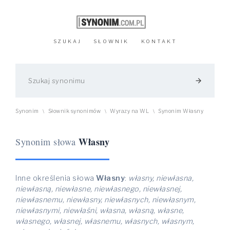
SZUKAJ
SŁOWNIK
KONTAKT
arrow_forward
Synonim
Słownik synonimów
Wyrazy na WL
Synonim Własny
\
\
\
Własny
Synonim słowa
Inne określenia słowa
Własny
:
własny, niewłasna,
niewłasną, niewłasne, niewłasnego, niewłasnej,
niewłasnemu, niewłasny, niewłasnych, niewłasnym,
niewłasnymi, niewłaśni, własna, własną, własne,
własnego, własnej, własnemu, własnych, własnym,