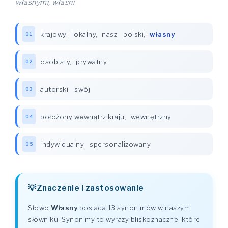
własnymi, właśni
krajowy
,
lokalny
,
nasz
,
polski
,
własny
01
osobisty
,
prywatny
02
autorski
,
swój
03
położony wewnątrz kraju
,
wewnętrzny
04
indywidualny
,
spersonalizowany
05
Znaczenie i zastosowanie
Słowo
Własny
posiada 13 synonimów w naszym
słowniku. Synonimy to wyrazy bliskoznaczne, które