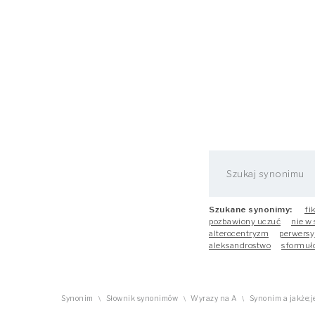
Szukane synonimy:
fi
pozbawiony uczuć
nie w
alterocentryzm
perwersy
aleksandrostwo
sformuł
Synonim
Słownik synonimów
Wyrazy na A
Synonim a jakże;j
\
\
\