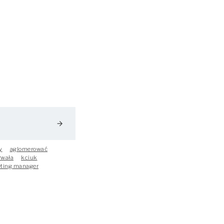
arrow_forward
y
aglomerować
rwała
kciuk
ting manager