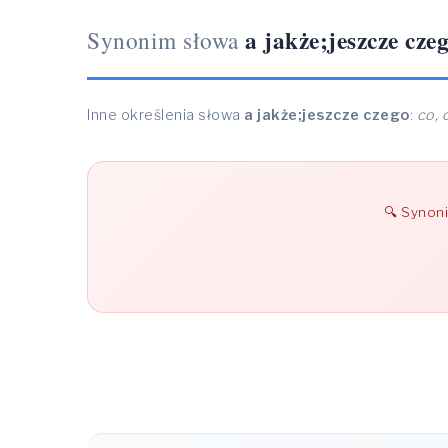
a jakże;jeszcze cze
Synonim słowa
Inne określenia słowa
a jakże;jeszcze czego
:
co, 
Synon