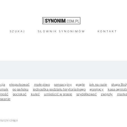
SZUKAJ
SŁOWNIK
SYNONIMÓW
KONTAKT
kcja
ekspulsować
małe piwo
sensacyjny
gogle
jak na razie
sługa Boż
 smak
po pańsku
jednostka podziału terytorialnego
gorejący
kasa ogniot
jność
pociskać
kuleć
umieścić w prasie
szydełkować
zwięzły
marke
owanie
eszcze czego