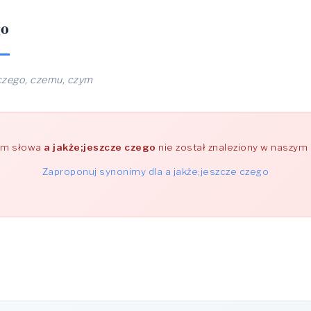
go
czego, czemu, czym
im słowa
a jakże;jeszcze czego
nie został znaleziony w naszym 
Zaproponuj synonimy dla a jakże;jeszcze czego