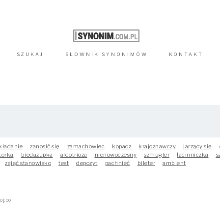
SZUKAJ
SŁOWNIK
SYNONIMÓW
KONTAKT
kładanie
zanosić się
zamachowiec
kopacz
krajoznawczy
jarzący się
torka
biedazupka
aldotrioza
nienowoczesny
szmugler
łacinniczka
s
zająć stanowisko
test
depozyt
pachnieć
bileter
ambient
oj;oo