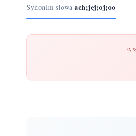
ach;jej;oj;oo
Synonim słowa
S