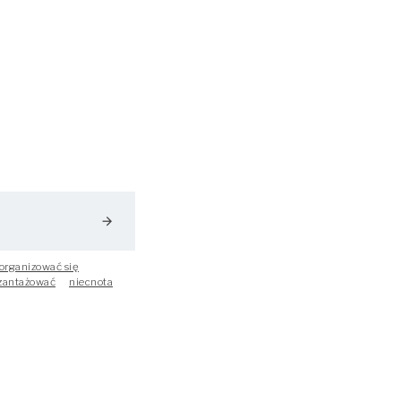
arrow_forward
organizować się
zantażować
niecnota