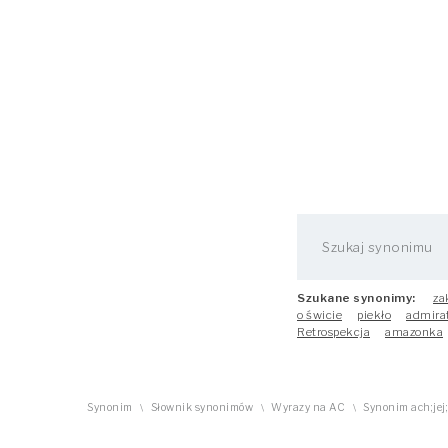
Szukane synonimy:
za
o świcie
piekło
admira
Retrospekcja
amazonka
Synonim
Słownik synonimów
Wyrazy na AC
Synonim ach;jej;
\
\
\