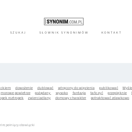
SZUKAJ
SŁOWNIK
SYNONIMÓW
KONTAKT
ackiem
dowożenie
dublować
wtrącony do więzienia
publikować
Myśle
morowe powietrze
pożądany
wysoko
fantazja
tańczyć
przepięknie
opek roztropek
zwierciadlany
domowy charakter
potraktować zdawkowo
rim;pełniący obowiązki