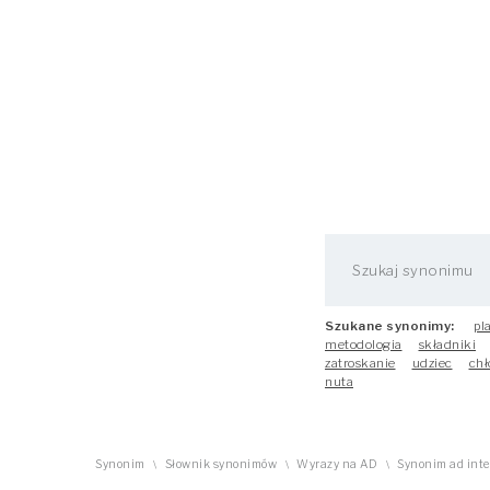
Szukane synonimy:
pl
metodologia
składniki
zatroskanie
udziec
chł
nuta
Synonim
Słownik synonimów
Wyrazy na AD
Synonim ad inte
\
\
\