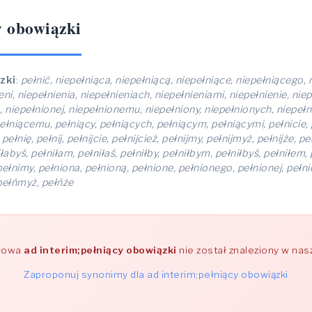
y obowiązki
zki
:
pełnić, niepełniąca, niepełniącą, niepełniące, niepełniącego, 
ni, niepełnienia, niepełnieniach, niepełnieniami, niepełnienie, nie
 niepełnionej, niepełnionemu, niepełniony, niepełnionych, niepełni
ełniącemu, pełniący, pełniących, pełniącym, pełniącymi, pełnicie, p
nię, pełnij, pełnijcie, pełnijcież, pełnijmy, pełnijmyż, pełnijże, pełni
iłabyś, pełniłam, pełniłaś, pełniłby, pełniłbym, pełniłbyś, pełniłem, p
 pełnimy, pełniona, pełnioną, pełnione, pełnionego, pełnionej, peł
 pełńmyż, pełńże
słowa
ad interim;pełniący obowiązki
nie został znaleziony w nas
Zaproponuj synonimy dla ad interim;pełniący obowiązki