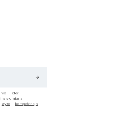
arrow_forward
nie
lider
lina słomiana
wyro
kompetencja