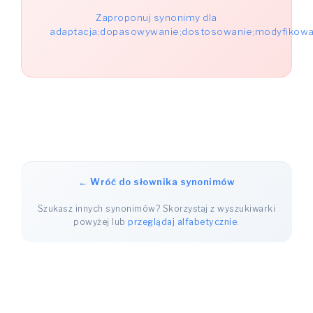
Zaproponuj synonimy dla
adaptacja;dopasowywanie;dostosowanie;modyfikowan
← Wróć do słownika synonimów
Szukasz innych synonimów? Skorzystaj z wyszukiwarki
powyżej lub
przeglądaj alfabetycznie
.