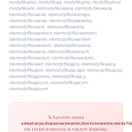
modyfikujesz, modyfikuję, modyfikujmy, modyfikujmyż,
modyfikujże, niemodyfikowana, niemodyfikowaną,
niemodyfikowane, niemodyfikowanego,
niemodyfikowanej, niemodyfikowanemu,
niemodyfikowani, niemodyfikowania,
niemodyfikowaniach, niemodyfikowaniami,
niemodyfikowanie, niemodyfikowaniem,
niemodyfikowaniom, niemodyfikowaniu,
niemodyfikowany, niemodyfikowanych,
niemodyfikowanym, niemodyfikowanymi,
niemodyfikowań, niemodyfikująca, niemodyfikującą,
niemodyfikujące, niemodyfikującego, niemodyfikującej,
niemodyfikującemu, niemodyfikujący,
niemodyfikujących, niemodyfikującym,
niemodyfikującymi
Synonim słowa
adaptacja;dopasowywanie;dostosowanie;modyfiko
nie został znaleziony w naszym słowniku.