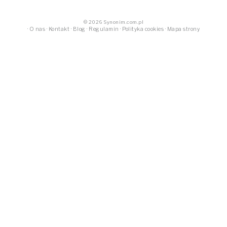
© 2026 Synonim.com.pl
·
O nas
·
Kontakt
·
Blog
·
Regulamin
·
Polityka cookies
·
Mapa strony