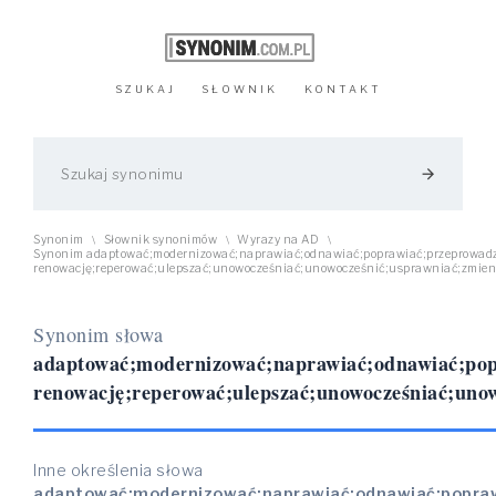
SZUKAJ
SŁOWNIK
KONTAKT
arrow_forward
Synonim
Słownik synonimów
Wyrazy na AD
\
\
\
Synonim adaptować;modernizować;naprawiać;odnawiać;poprawiać;przeprowad
renowację;reperować;ulepszać;unowocześniać;unowocześnić;usprawniać;zmien
Synonim słowa
adaptować;modernizować;naprawiać;odnawiać;po
renowację;reperować;ulepszać;unowocześniać;uno
Inne określenia słowa
adaptować;modernizować;naprawiać;odnawiać;popra