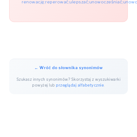
renowację;reperować;ulepszać;unowocześniać;unowo
← Wróć do słownika synonimów
Szukasz innych synonimów? Skorzystaj z wyszukiwarki
powyżej lub
przeglądaj alfabetycznie
.