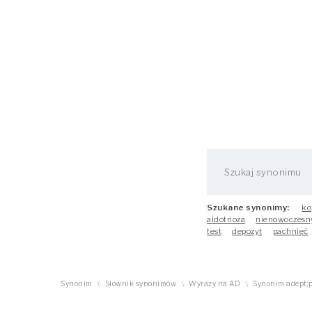
Szukane synonimy:
ko
aldotrioza
nienowoczesn
test
depozyt
pachnieć
Synonim
Słownik synonimów
Wyrazy na AD
Synonim adept;p
\
\
\