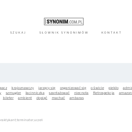
SZUKAJ
SŁOWNIK
SYNONIMÓW
KONTAKT
pacz
krajoznawczy
jarzący się
organizować się
o świcie
piekło
admi
y
szmugler
łacinniczka
szantażować
niecnota
Retrospekcja
amazon
bileter
ambient
dopiąć
machać
ambaras
raktykant;terminator;uczeń