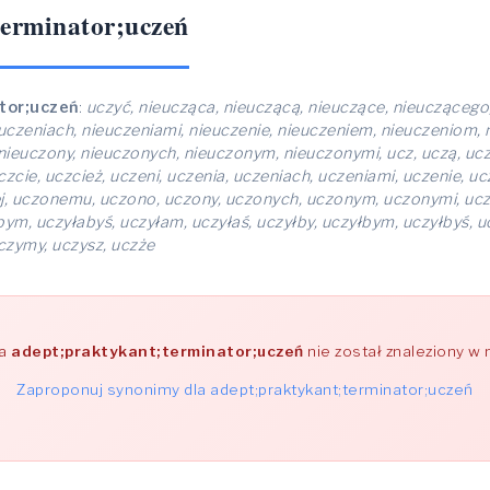
terminator;uczeń
tor;uczeń
:
uczyć, nieucząca, nieuczącą, nieuczące, nieuczącego
uczeniach, nieuczeniami, nieuczenie, nieuczeniem, nieuczeniom, 
ieuczony, nieuczonych, nieuczonym, nieuczonymi, ucz, uczą, ucz
cie, uczcież, uczeni, uczenia, uczeniach, uczeniami, uczenie, uc
 uczonemu, uczono, uczony, uczonych, uczonym, uczonymi, uczy, uc
abym, uczyłabyś, uczyłam, uczyłaś, uczyłby, uczyłbym, uczyłbyś, u
czymy, uczysz, uczże
wa
adept;praktykant;terminator;uczeń
nie został znaleziony w
Zaproponuj synonimy dla adept;praktykant;terminator;uczeń