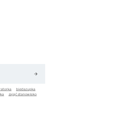
arrow_forward
ratorka
biedazupka
ka
zająć stanowisko