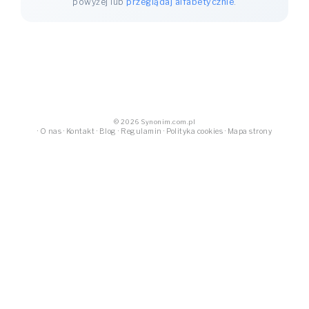
powyżej lub
przeglądaj alfabetycznie
.
© 2026 Synonim.com.pl
·
O nas
·
Kontakt
·
Blog
·
Regulamin
·
Polityka cookies
·
Mapa strony