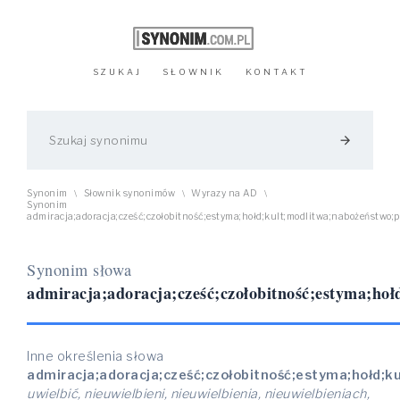
SZUKAJ
SŁOWNIK
KONTAKT
arrow_forward
Synonim
Słownik synonimów
Wyrazy na AD
\
\
\
Synonim
admiracja;adoracja;cześć;czołobitność;estyma;hołd;kult;modlitwa;nabożeństwo;
Synonim słowa
admiracja;adoracja;cześć;czołobitność;estyma;ho
Inne określenia słowa
admiracja;adoracja;cześć;czołobitność;estyma;hołd;
uwielbić, nieuwielbieni, nieuwielbienia, nieuwielbieniach,