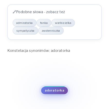
Podobne słowa - zobacz też
admiratorka
fanka
wielbicielka
sympatyczka
zwolenniczka
Konstelacja synonimów: adoratorka
sympatyczka
wielbicielka
zwolenniczka
fanka
admiratorka
adoratorka