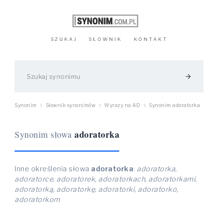
SZUKAJ
SŁOWNIK
KONTAKT
arrow_forward
Synonim
Słownik synonimów
Wyrazy na AD
Synonim adoratorka
\
\
\
adoratorka
Synonim słowa
Inne określenia słowa
adoratorka
:
adoratorka,
adoratorce, adoratorek, adoratorkach, adoratorkami,
adoratorką, adoratorkę, adoratorki, adoratorko,
adoratorkom