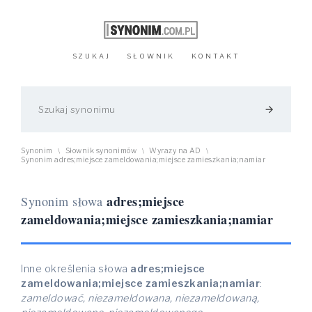
SZUKAJ
SŁOWNIK
KONTAKT
arrow_forward
Synonim
Słownik synonimów
Wyrazy na AD
\
\
\
Synonim adres;miejsce zameldowania;miejsce zamieszkania;namiar
adres;miejsce
Synonim słowa
zameldowania;miejsce zamieszkania;namiar
Inne określenia słowa
adres;miejsce
zameldowania;miejsce zamieszkania;namiar
:
zameldować, niezameldowana, niezameldowaną,