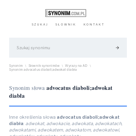
SZUKAJ
SŁOWNIK
KONTAKT
arrow_forward
Synonim
Słownik synonimów
Wyrazy na AD
\
\
\
Synonim advocatus diaboli;adwokat diabła
advocatus diaboli;adwokat
Synonim słowa
diabła
Inne określenia słowa
advocatus diaboli;adwokat
diabła
:
adwokat, adwokacie, adwokata, adwokatach,
adwokatami, adwokatem, adwokatom, adwokatowi,