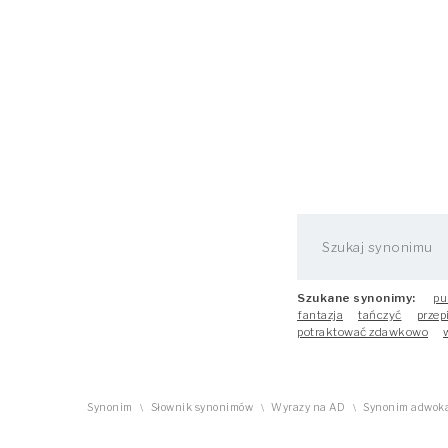
Szukane synonimy:
pu
fantazja
tańczyć
przep
potraktować zdawkowo
Synonim
Słownik synonimów
Wyrazy na AD
Synonim adwokat
\
\
\