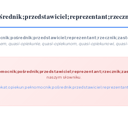
ednik;przedstawiciel;reprezentant;rzeczn
nik;pośrednik;przedstawiciel;reprezentant;rzecznik;zas
em, quasi-opiekunie, quasi-opiekunom, quasi-opiekunowi, quasi
mocnik;pośrednik;przedstawiciel;reprezentant;rzecznik;za
naszym słowniku.
kat;opiekun;pełnomocnik;pośrednik;przedstawiciel;reprezentant