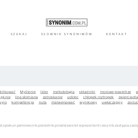
SZUKAJ
SŁOWNIK
SYNONIMÓW
KONTAKT
blikować
Myślenie
lider
metodologia
składniki
morowe powietrze
p
ięknie
lina słomiana
zatroskanie
udziec
chłopek roztropek
zwierciadl
wyro
kompetencja
nuta
malwersować
wynikowy
uwłaczający
zarzu
;opiekun;pełnomocnik;pośrednik;przedstawiciel;reprezentant;rzecznik;zastępca;zast