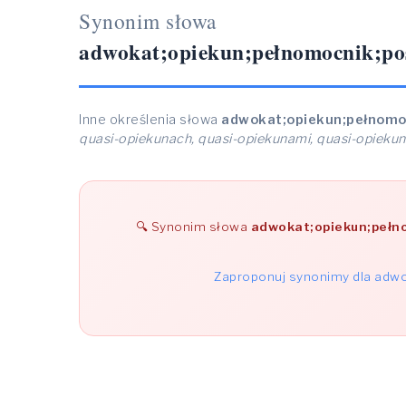
Synonim słowa
adwokat;opiekun;pełnomocnik;pośr
Inne określenia słowa
adwokat;opiekun;pełnomoc
quasi-opiekunach, quasi-opiekunami, quasi-opiekun
Synonim słowa
adwokat;opiekun;pełno
Zaproponuj synonimy dla adwo