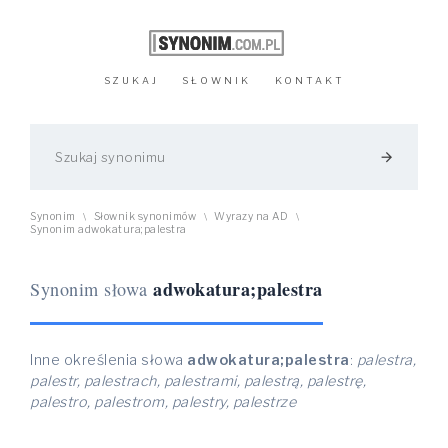
SZUKAJ
SŁOWNIK
KONTAKT
arrow_forward
Synonim
Słownik synonimów
Wyrazy na AD
\
\
\
Synonim adwokatura;palestra
adwokatura;palestra
Synonim słowa
Inne określenia słowa
adwokatura;palestra
:
palestra,
palestr, palestrach, palestrami, palestrą, palestrę,
palestro, palestrom, palestry, palestrze