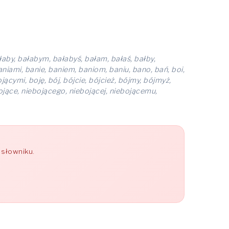
 bałaby, bałabym, bałabyś, bałam, bałaś, bałby,
aniami, banie, baniem, baniom, baniu, bano, bań, boi,
ącymi, boję, bój, bójcie, bójcież, bójmy, bójmyż,
bojące, niebojącego, niebojącej, niebojącemu,
 słowniku.