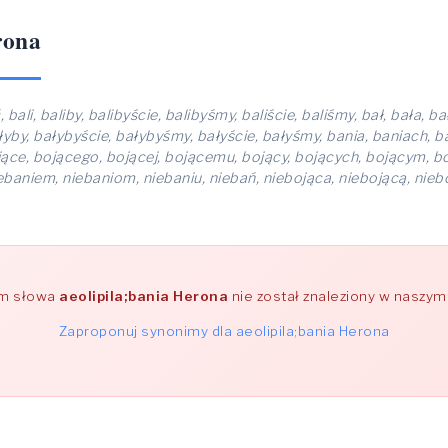
rona
, bali, baliby, balibyście, balibyśmy, baliście, baliśmy, bał, bała,
łyby, bałybyście, bałybyśmy, bałyście, bałyśmy, bania, baniach, b
ojące, bojącego, bojącej, bojącemu, bojący, bojących, bojącym, boj
iebaniem, niebaniom, niebaniu, niebań, niebojąca, niebojącą, nie
im słowa
aeolipila;bania Herona
nie został znaleziony w naszym
Zaproponuj synonimy dla aeolipila;bania Herona