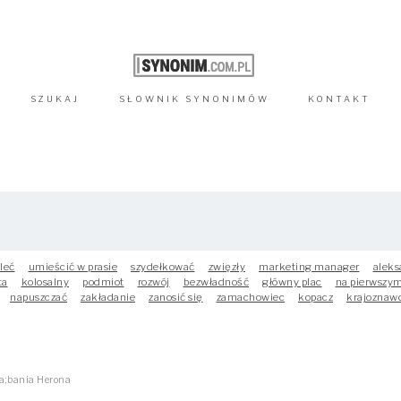
SZUKAJ
SŁOWNIK
SYNONIMÓW
KONTAKT
leć
umieścić w prasie
szydełkować
zwięzły
marketing manager
aleks
ta
kolosalny
podmiot
rozwój
bezwładność
główny plac
na pierwszym
napuszczać
zakładanie
zanosić się
zamachowiec
kopacz
krajoznaw
la;bania Herona