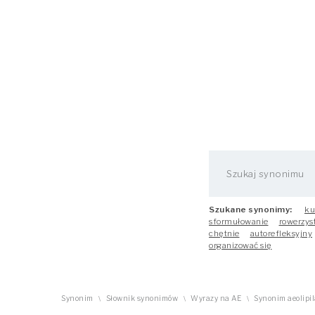
Szukane synonimy:
ku
sformułowanie
rowerzys
chętnie
autorefleksyjny
organizować się
Synonim
Słownik synonimów
Wyrazy na AE
Synonim aeolipi
\
\
\