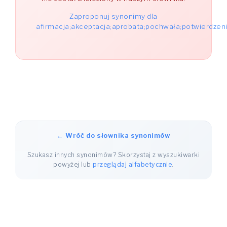
Zaproponuj synonimy dla
afirmacja;akceptacja;aprobata;pochwała;potwierdzen
← Wróć do słownika synonimów
Szukasz innych synonimów? Skorzystaj z wyszukiwarki
powyżej lub
przeglądaj alfabetycznie
.