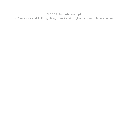
© 2026 Synonim.com.pl
·
O nas
·
Kontakt
·
Blog
·
Regulamin
·
Polityka cookies
·
Mapa strony