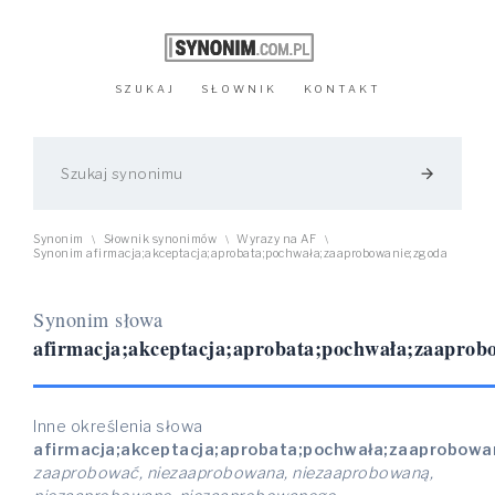
SZUKAJ
SŁOWNIK
KONTAKT
arrow_forward
Synonim
Słownik synonimów
Wyrazy na AF
\
\
\
Synonim afirmacja;akceptacja;aprobata;pochwała;zaaprobowanie;zgoda
Synonim słowa
afirmacja;akceptacja;aprobata;pochwała;zaaprob
Inne określenia słowa
afirmacja;akceptacja;aprobata;pochwała;zaaprobowa
zaaprobować, niezaaprobowana, niezaaprobowaną,