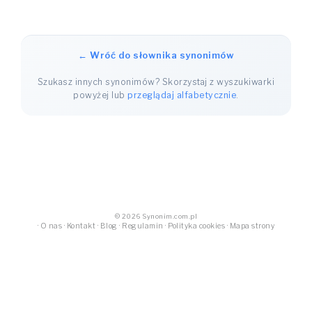
← Wróć do słownika synonimów
Szukasz innych synonimów? Skorzystaj z wyszukiwarki
powyżej lub
przeglądaj alfabetycznie
.
© 2026 Synonim.com.pl
·
O nas
·
Kontakt
·
Blog
·
Regulamin
·
Polityka cookies
·
Mapa strony