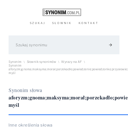
SZUKAJ
SŁOWNIK
KONTAKT
arrow_forward
Synonim
Słownik synonimów
Wyrazy na AF
\
\
\
Synonim
aforyzm;gnoma;maksyma;morał;porzekadło;powiedzenie;powiedzonko;przysłowie;
myśl
Synonim słowa
aforyzm;gnoma;maksyma;morał;porzekadło;powiedz
myśl
Inne określenia słowa