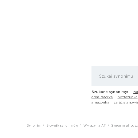
Szukane synonimy:
za
admiratorka
biedazupka
amazonka
zająć stanowi
Synonim
Słownik synonimów
Wyrazy na AF
Synonim afrodyz
\
\
\