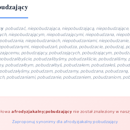
budzający
cy
:
pobudzać, niepobudzająca, niepobudzającą, niepobudzające,
ych, niepobudzającym, niepobudzającymi, niepobudzana, niepo
pobudzania, niepobudzaniach, niepobudzaniami, niepobudzanie
epobudzanymi, niepobudzań, pobudza, pobudzacie, pobudzaj, po
zającemu, pobudzający, pobudzających, pobudzającym, pobudzaj
pobudzalibyście, pobudzalibyśmy, pobudzaliście, pobudzaliśmy
y, pobudzałbym, pobudzałbyś, pobudzałem, pobudzałeś, pobudz
, pobudzałyśmy, pobudzam, pobudzamy, pobudzana, pobudzaną,
ch, pobudzaniami, pobudzanie, pobudzaniem, pobudzaniom, po
słowa
afrodyzjakalny;pobudzający
nie został znaleziony w nas
Zaproponuj synonimy dla afrodyzjakalny;pobudzający