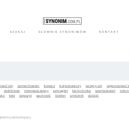
SZUKAJ
SŁOWNIK
SYNONIMÓW
KONTAKT
nosić się
zamachowiec
kopacz
krajoznawczy
jarzący się
organizować 
aldotrioza
nienowoczesny
szmugler
łacinniczka
szantażować
niecn
sko
test
depozyt
pachnieć
bileter
ambient
dopiąć
jakalny;pobudzający