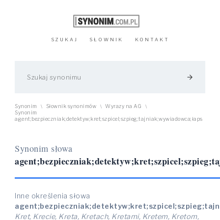
SZUKAJ
SŁOWNIK
KONTAKT
arrow_forward
Synonim
Słownik synonimów
Wyrazy na AG
\
\
\
Synonim
agent;bezpieczniak;detektyw;kret;szpicel;szpieg;tajniak;wywiadowca;łaps
Synonim słowa
agent;bezpieczniak;detektyw;kret;szpicel;szpieg;t
Inne określenia słowa
agent;bezpieczniak;detektyw;kret;szpicel;szpieg;taj
Kret, Krecie, Kreta, Kretach, Kretami, Kretem, Kretom,