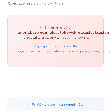
Kretowi, Kretowie, Kretów, Krety
Synonim słowa
agent;bezpieczniak;detektyw;kret;szpicel;szpieg
nie został znaleziony w naszym słowniku.
Zaproponuj synonimy dla
agent;bezpieczniak;detektyw;kret;szpicel;szpieg;tajn
← Wróć do słownika synonimów