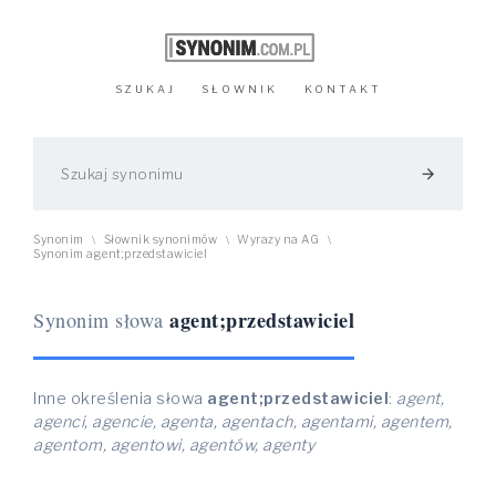
SZUKAJ
SŁOWNIK
KONTAKT
arrow_forward
Synonim
Słownik synonimów
Wyrazy na AG
\
\
\
Synonim agent;przedstawiciel
agent;przedstawiciel
Synonim słowa
Inne określenia słowa
agent;przedstawiciel
:
agent,
agenci, agencie, agenta, agentach, agentami, agentem,
agentom, agentowi, agentów, agenty