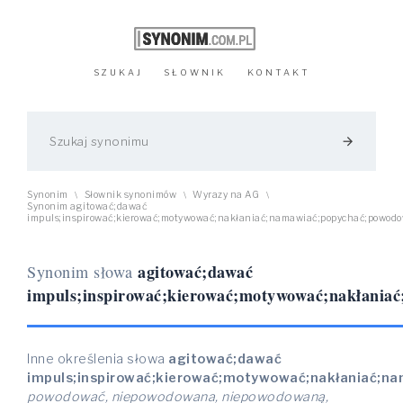
SZUKAJ
SŁOWNIK
KONTAKT
arrow_forward
Synonim
Słownik synonimów
Wyrazy na AG
\
\
\
Synonim agitować;dawać
impuls;inspirować;kierować;motywować;nakłaniać;namawiać;popychać;powodo
agitować;dawać
Synonim słowa
impuls;inspirować;kierować;motywować;nakłania
Inne określenia słowa
agitować;dawać
impuls;inspirować;kierować;motywować;nakłaniać;n
powodować, niepowodowana, niepowodowaną,