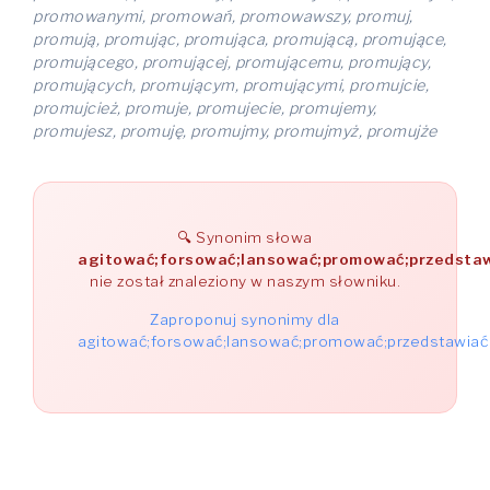
promowanymi, promowań, promowawszy, promuj,
promują, promując, promująca, promującą, promujące,
promującego, promującej, promującemu, promujący,
promujących, promującym, promującymi, promujcie,
promujcież, promuje, promujecie, promujemy,
promujesz, promuję, promujmy, promujmyż, promujże
Synonim słowa
agitować;forsować;lansować;promować;przedsta
nie został znaleziony w naszym słowniku.
Zaproponuj synonimy dla
agitować;forsować;lansować;promować;przedstawiać