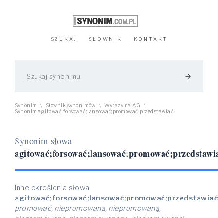
SZUKAJ
SŁOWNIK
KONTAKT
arrow_forward
Synonim
Słownik synonimów
Wyrazy na AG
\
\
\
Synonim agitować;forsować;lansować;promować;przedstawiać
Synonim słowa
agitować;forsować;lansować;promować;przedstawi
Inne określenia słowa
agitować;forsować;lansować;promować;przedstawiać
promować, niepromowana, niepromowaną,