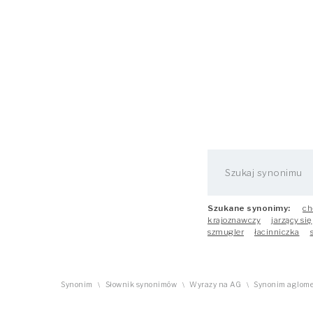
Szukane synonimy:
ch
krajoznawczy
jarzący się
szmugler
łacinniczka
Synonim
Słownik synonimów
Wyrazy na AG
Synonim aglome
\
\
\