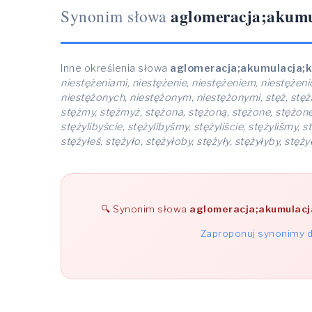
aglomeracja;akumu
Synonim słowa
Inne określenia słowa
aglomeracja;akumulacja;k
niestężeniami, niestężenie, niestężeniem, niestężeni
niestężonych, niestężonym, niestężonymi, stęż, stężą,
stężmy, stężmyż, stężona, stężoną, stężone, stężoneg
stężylibyście, stężylibyśmy, stężyliście, stężyliśmy, 
stężyłeś, stężyło, stężyłoby, stężyły, stężyłyby, stę
Synonim słowa
aglomeracja;akumulacj
Zaproponuj synonimy d