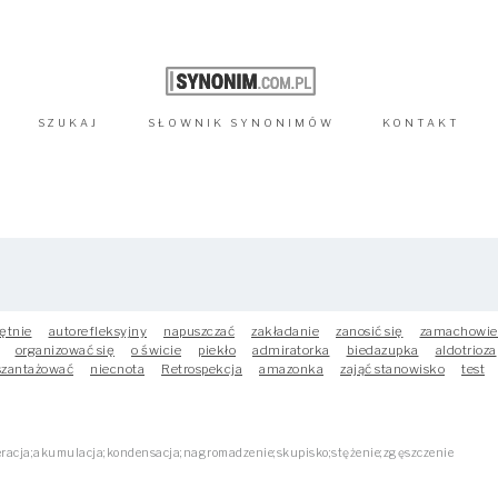
SZUKAJ
SŁOWNIK
SYNONIMÓW
KONTAKT
ętnie
autorefleksyjny
napuszczać
zakładanie
zanosić się
zamachowie
organizować się
o świcie
piekło
admiratorka
biedazupka
aldotrioza
szantażować
niecnota
Retrospekcja
amazonka
zająć stanowisko
test
racja;akumulacja;kondensacja;nagromadzenie;skupisko;stężenie;zgęszczenie