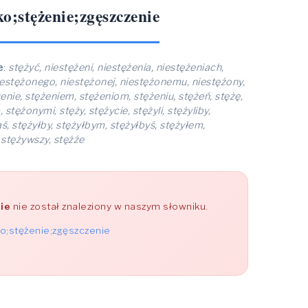
;stężenie;zgęszczenie
e
:
stężyć, niestężeni, niestężenia, niestężeniach,
niestężonego, niestężonej, niestężonemu, niestężony,
żenie, stężeniem, stężeniom, stężeniu, stężeń, stężę,
ężonymi, stęży, stężycie, stężyli, stężyliby,
łaś, stężyłby, stężyłbym, stężyłbyś, stężyłem,
, stężywszy, stężże
ie
nie został znaleziony w naszym słowniku.
o;stężenie;zgęszczenie