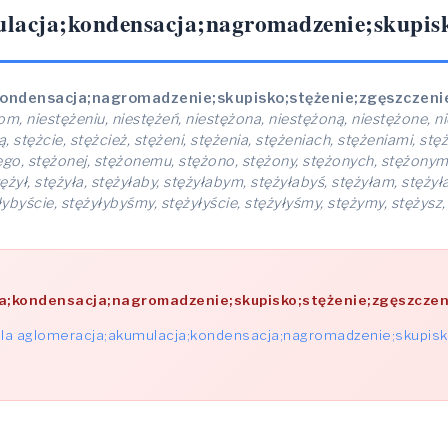
lacja;kondensacja;nagromadzenie;skupisko
ondensacja;nagromadzenie;skupisko;stężenie;zgęszczeni
om, niestężeniu, niestężeń, niestężona, niestężoną, niestężone, 
 stężcie, stężcież, stężeni, stężenia, stężeniach, stężeniami, stę
o, stężonej, stężonemu, stężono, stężony, stężonych, stężonym, st
stężył, stężyła, stężyłaby, stężyłabym, stężyłabyś, stężyłam, stęży
żyłybyście, stężyłybyśmy, stężyłyście, stężyłyśmy, stężymy, stężysz
a;kondensacja;nagromadzenie;skupisko;stężenie;zgęszczen
la aglomeracja;akumulacja;kondensacja;nagromadzenie;skupisk