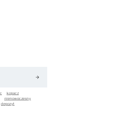
arrow_forward
c
kopacz
nienowoczesny
depozyt