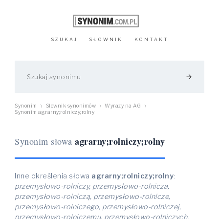
SZUKAJ
SŁOWNIK
KONTAKT
arrow_forward
Synonim
Słownik synonimów
Wyrazy na AG
\
\
\
Synonim agrarny;rolniczy;rolny
agrarny;rolniczy;rolny
Synonim słowa
Inne określenia słowa
agrarny;rolniczy;rolny
:
przemysłowo-rolniczy, przemysłowo-rolnicza,
przemysłowo-rolniczą, przemysłowo-rolnicze,
przemysłowo-rolniczego, przemysłowo-rolniczej,
przemysłowo-rolniczemu, przemysłowo-rolniczych,