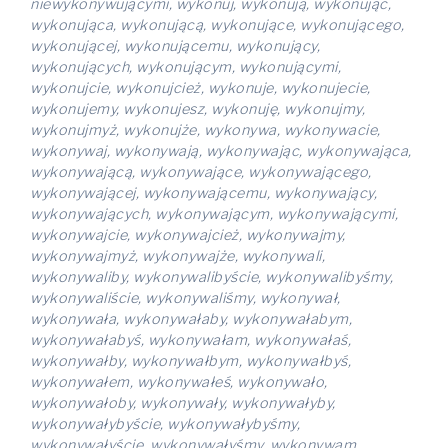
niewykonywującymi, wykonuj, wykonują, wykonując,
wykonująca, wykonującą, wykonujące, wykonującego,
wykonującej, wykonującemu, wykonujący,
wykonujących, wykonującym, wykonującymi,
wykonujcie, wykonujcież, wykonuje, wykonujecie,
wykonujemy, wykonujesz, wykonuję, wykonujmy,
wykonujmyż, wykonujże, wykonywa, wykonywacie,
wykonywaj, wykonywają, wykonywając, wykonywająca,
wykonywającą, wykonywające, wykonywającego,
wykonywającej, wykonywającemu, wykonywający,
wykonywających, wykonywającym, wykonywającymi,
wykonywajcie, wykonywajcież, wykonywajmy,
wykonywajmyż, wykonywajże, wykonywali,
wykonywaliby, wykonywalibyście, wykonywalibyśmy,
wykonywaliście, wykonywaliśmy, wykonywał,
wykonywała, wykonywałaby, wykonywałabym,
wykonywałabyś, wykonywałam, wykonywałaś,
wykonywałby, wykonywałbym, wykonywałbyś,
wykonywałem, wykonywałeś, wykonywało,
wykonywałoby, wykonywały, wykonywałyby,
wykonywałybyście, wykonywałybyśmy,
wykonywałyście, wykonywałyśmy, wykonywam,