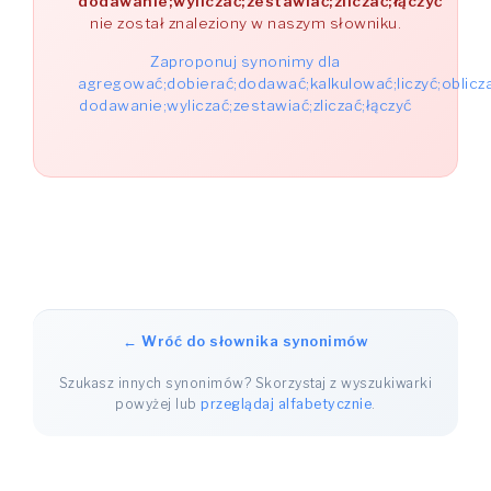
dodawanie;wyliczać;zestawiać;zliczać;łączyć
nie został znaleziony w naszym słowniku.
Zaproponuj synonimy dla
agregować;dobierać;dodawać;kalkulować;liczyć;obli
dodawanie;wyliczać;zestawiać;zliczać;łączyć
← Wróć do słownika synonimów
Szukasz innych synonimów? Skorzystaj z wyszukiwarki
powyżej lub
przeglądaj alfabetycznie
.