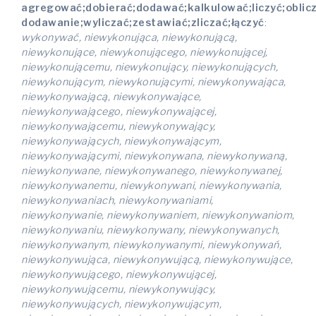
agregować;dobierać;dodawać;kalkulować;liczyć;obli
dodawanie;wyliczać;zestawiać;zliczać;łączyć
:
wykonywać, niewykonująca, niewykonującą,
niewykonujące, niewykonującego, niewykonującej,
niewykonującemu, niewykonujący, niewykonujących,
niewykonującym, niewykonującymi, niewykonywająca,
niewykonywającą, niewykonywające,
niewykonywającego, niewykonywającej,
niewykonywającemu, niewykonywający,
niewykonywających, niewykonywającym,
niewykonywającymi, niewykonywana, niewykonywaną,
niewykonywane, niewykonywanego, niewykonywanej,
niewykonywanemu, niewykonywani, niewykonywania,
niewykonywaniach, niewykonywaniami,
niewykonywanie, niewykonywaniem, niewykonywaniom,
niewykonywaniu, niewykonywany, niewykonywanych,
niewykonywanym, niewykonywanymi, niewykonywań,
niewykonywująca, niewykonywującą, niewykonywujące,
niewykonywującego, niewykonywującej,
niewykonywującemu, niewykonywujący,
niewykonywujących, niewykonywującym,