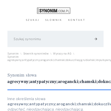
SZUKAJ
SŁOWNIK
KONTAKT
arrow_forward
Synonim
Słownik synonimów
Wyrazy na AG
\
\
\
Synonim
agresywny;antypatyczny;arogancki;chamski;dokuczliwy;grubiański;impulsywny;n
Synonim słowa
agresywny;antypatyczny;arogancki;chamski;dokucz
Inne określenia słowa
agresywny;antypatyczny;arogancki;chamski;dokuczliw
odpychać, nieodpychająca, nieodpychającą,