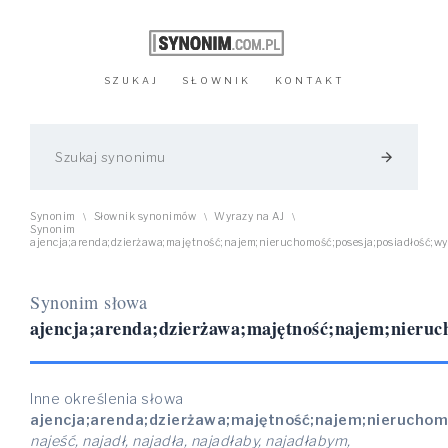
SZUKAJ
SŁOWNIK
KONTAKT
arrow_forward
Synonim
Słownik synonimów
Wyrazy na AJ
\
\
\
Synonim
ajencja;arenda;dzierżawa;majętność;najem;nieruchomość;posesja;posiadłość;w
Synonim słowa
ajencja;arenda;dzierżawa;majętność;najem;nieruc
Inne określenia słowa
ajencja;arenda;dzierżawa;majętność;najem;nieruchom
najeść, najadł, najadła, najadłaby, najadłabym,