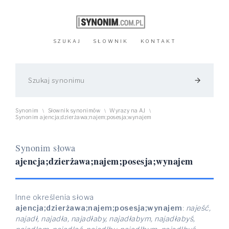
SZUKAJ
SŁOWNIK
KONTAKT
arrow_forward
Synonim
Słownik synonimów
Wyrazy na AJ
\
\
\
Synonim ajencja;dzierżawa;najem;posesja;wynajem
Synonim słowa
ajencja;dzierżawa;najem;posesja;wynajem
Inne określenia słowa
ajencja;dzierżawa;najem;posesja;wynajem
:
najeść,
najadł, najadła, najadłaby, najadłabym, najadłabyś,