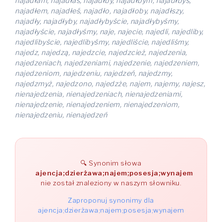
najadłam, najadłaś, najadłby, najadłbym, najadłbyś,
najadłem, najadłeś, najadło, najadłoby, najadłszy,
najadły, najadłyby, najadłybyście, najadłybyśmy,
najadłyście, najadłyśmy, naje, najecie, najedli, najedliby,
najedlibyście, najedlibyśmy, najedliście, najedliśmy,
najedz, najedzą, najedzcie, najedzcież, najedzenia,
najedzeniach, najedzeniami, najedzenie, najedzeniem,
najedzeniom, najedzeniu, najedzeń, najedzmy,
najedzmyż, najedzono, najedzże, najem, najemy, najesz,
nienajedzenia, nienajedzeniach, nienajedzeniami,
nienajedzenie, nienajedzeniem, nienajedzeniom,
nienajedzeniu, nienajedzeń
Synonim słowa
ajencja;dzierżawa;najem;posesja;wynajem
nie został znaleziony w naszym słowniku.
Zaproponuj synonimy dla
ajencja;dzierżawa;najem;posesja;wynajem