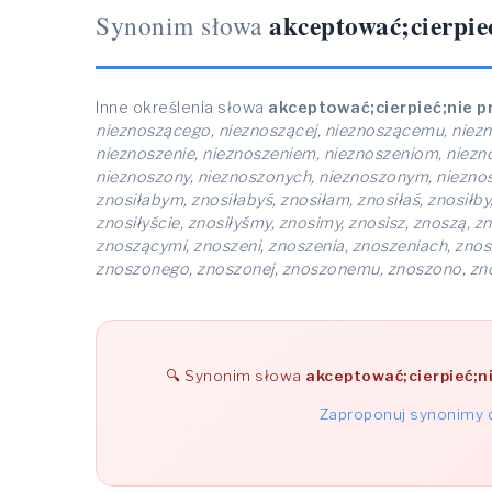
akceptować;cierpi
Synonim słowa
Inne określenia słowa
akceptować;cierpieć;nie 
nieznoszącego, nieznoszącej, nieznoszącemu, niezn
nieznoszenie, nieznoszeniem, nieznoszeniom, niezn
nieznoszony, nieznoszonych, nieznoszonym, nieznoszonym
znosiłabym, znosiłabyś, znosiłam, znosiłaś, znosiłby,
znosiłyście, znosiłyśmy, znosimy, znosisz, znoszą,
znoszącymi, znoszeni, znoszenia, znoszeniach, zno
znoszonego, znoszonej, znoszonemu, znoszono, zno
Synonim słowa
akceptować;cierpieć;n
Zaproponuj synonimy d