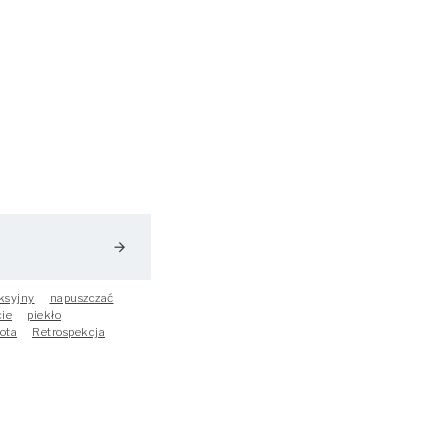
arrow_forward
ksyjny
napuszczać
cie
piekło
ota
Retrospekcja