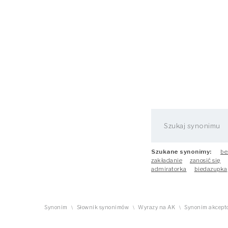
Szukane synonimy:
be
zakładanie
zanosić się
admiratorka
biedazupka
Synonim
Słownik synonimów
Wyrazy na AK
Synonim akcepto
\
\
\