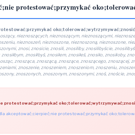
eć;nie protestować;przymykać oko;tolerow
protestować;przymykać oko;tolerować;wytrzymywać;znosi
oszący, nieznoszących, nieznoszącym, nieznoszącymi, nieznoszen
oszeniu, nieznoszeń, nieznoszona, nieznoszoną, nieznoszone, n
i, znosi, znosicie, znosili, znosiliby, znosilibyście, znosilibyśmy
 znosiłbym, znosiłbyś, znosiłem, znosiłeś, znosiło, znosiłoby, znos
 znosząc, znosząca, znoszącą, znoszące, znoszącego, znoszącej,
szeniami, znoszenie, znoszeniem, znoszeniom, znoszeniu, znosze
szony, znoszonych, znoszonym, znoszonymi, znoś, znoście, zno
ie protestować;przymykać oko;tolerować;wytrzymywać;znos
la akceptować;cierpieć;nie protestować;przymykać oko;tolero