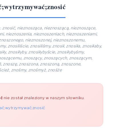
ać;wytrzymywać;znosić
ć
:
znosić, nieznosząca, nieznoszącą, nieznoszące,
i, nieznoszenia, nieznoszeniach, nieznoszeniami,
ieznoszonego, nieznoszonej, nieznoszonemu,
, znosiliście, znosiliśmy, znosił, znosiła, znosiłaby,
iły, znosiłyby, znosiłybyście, znosiłybyśmy,
 znoszącemu, znoszący, znoszących, znoszącym,
ń, znoszę, znoszona, znoszoną, znoszone,
ścież, znośmy, znośmyż, znośże
ić
nie został znaleziony w naszym słowniku.
wać;wytrzymywać;znosić