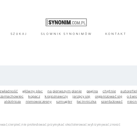
SZUKAJ
SŁOWNIK
SYNONIMÓW
KONTAKT
zwładność
główny plac
na pierwszym planie
pagina
chętnie
autorefle
zamachowiec
kopacz
krajoznawczy
jarzący się
organizować się
o świ
aldotrioza
nienowoczesny
szmugler
łacinniczka
szantażować
niecn
wać;cierpieć;nie protestować;przymykać oko;tolerować;wytrzymywać;znosić