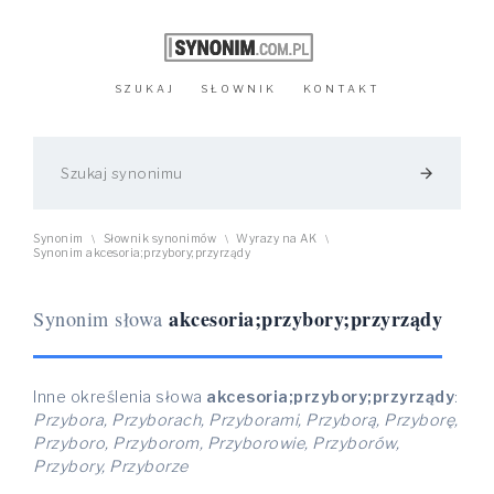
SZUKAJ
SŁOWNIK
KONTAKT
arrow_forward
Synonim
Słownik synonimów
Wyrazy na AK
\
\
\
Synonim akcesoria;przybory;przyrządy
akcesoria;przybory;przyrządy
Synonim słowa
Inne określenia słowa
akcesoria;przybory;przyrządy
:
Przybora, Przyborach, Przyborami, Przyborą, Przyborę,
Przyboro, Przyborom, Przyborowie, Przyborów,
Przybory, Przyborze