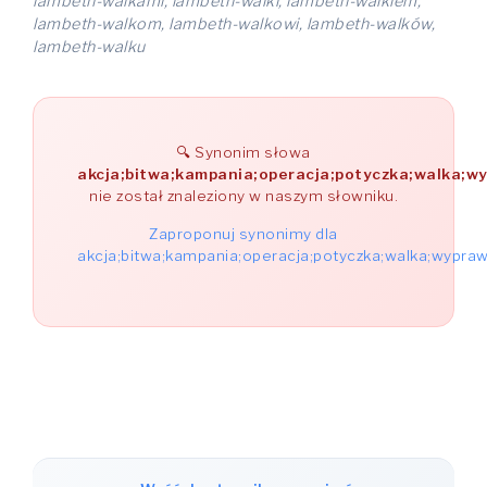
lambeth-walkami, lambeth-walki, lambeth-walkiem,
lambeth-walkom, lambeth-walkowi, lambeth-walków,
lambeth-walku
Synonim słowa
akcja;bitwa;kampania;operacja;potyczka;walka;w
nie został znaleziony w naszym słowniku.
Zaproponuj synonimy dla
akcja;bitwa;kampania;operacja;potyczka;walka;wypra