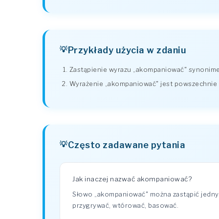
Przykłady użycia w zdaniu
Zastąpienie wyrazu „akompaniować" synonime
Wyrażenie „akompaniować" jest powszechnie
Często zadawane pytania
Jak inaczej nazwać akompaniować?
Słowo „akompaniować" można zastąpić jedny
przygrywać, wtórować, basować.