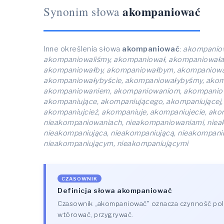
akompaniować
Synonim słowa
Inne określenia słowa
akompaniować
:
akompaniow
akompaniowaliśmy, akompaniował, akompaniowała
akompaniowałby, akompaniowałbym, akompaniował
akompaniowałybyście, akompaniowałybyśmy, akom
akompaniowaniem, akompaniowaniom, akompaniowa
akompaniujące, akompaniującego, akompaniującej,
akompaniujcież, akompaniuje, akompaniujecie, ak
nieakompaniowaniach, nieakompaniowaniami, nie
nieakompaniująca, nieakompaniującą, nieakompaniu
nieakompaniującym, nieakompaniującymi
CZASOWNIK
Definicja słowa akompaniować
Czasownik „akompaniować" oznacza czynność pole
wtórować, przygrywać.