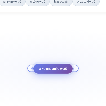
przygrywać
wtórować
basować
przytakiwać
dotrzymywać towarzystwa
towarzyszyć
przygrywać
wtórować
akompaniować
basować
przytakiwać