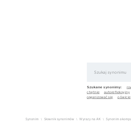
Szukane synonimy:
ro
chętnie
autorefleksyjny
organizować się
o świcie
Synonim
Słownik synonimów
Wyrazy na AK
Synonim akomp
\
\
\