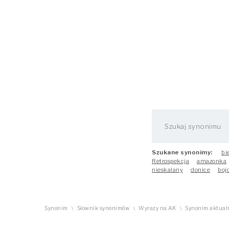
Szukane synonimy:
bi
Retrospekcja
amazonka
nieskalany
donice
boj
Synonim
Słownik synonimów
Wyrazy na AK
Synonim aktualn
\
\
\