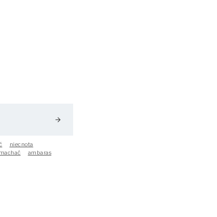
arrow_forward
ć
niecnota
machać
ambaras