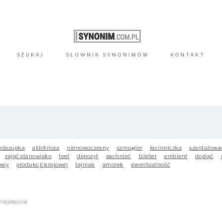
SZUKAJ
SŁOWNIK
SYNONIMÓW
KONTAKT
edazupka
aldotrioza
nienowoczesny
szmugler
łacinniczka
szantażowa
zająć stanowisko
test
depozyt
pachnieć
bileter
ambient
dopiąć
owy
produkcji krajowej
tajniak
amorek
ewentualność
ie;obecnie