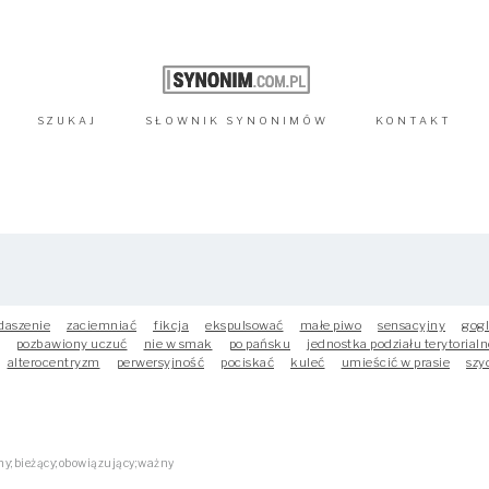
SZUKAJ
SŁOWNIK
SYNONIMÓW
KONTAKT
daszenie
zaciemniać
fikcja
ekspulsować
małe piwo
sensacyjny
gog
pozbawiony uczuć
nie w smak
po pańsku
jednostka podziału terytorial
alterocentryzm
perwersyjność
pociskać
kuleć
umieścić w prasie
szy
y;bieżący;obowiązujący;ważny