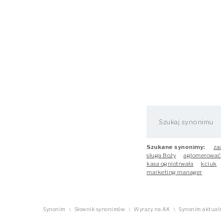
Szukane synonimy:
za
sługa Boży
aglomerować
kasa ogniotrwała
kciuk
marketing manager
Synonim
Słownik synonimów
Wyrazy na AK
Synonim aktualn
\
\
\